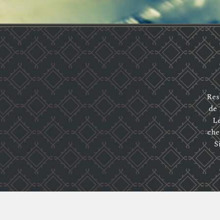
Res
de 
Le
che
S