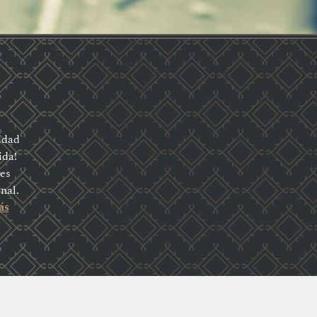
idad
ida!
res
nal.
ás